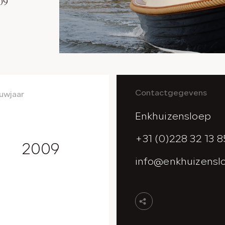
09
Contactgegevens
uwjaar
Enkhuizensloep
+31 (0)228 32 13 8
2009
info@enkhuizenslo