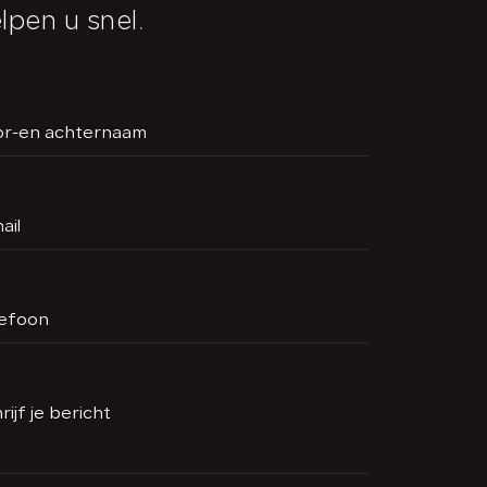
lpen u snel.
or-en achternaam
ail
lefoon
rijf je bericht