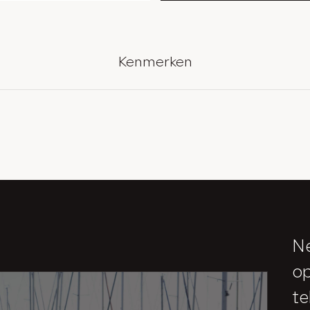
Kenmerken
Ne
op
te