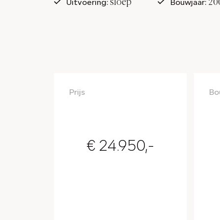
sloep
20
Uitvoering:
Bouwjaar:
Prijs
Bo
€ 24.950,-