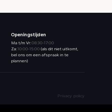
Openingstijden
Ma t/m Vr:
08:30-17:00
Za:
10:00-15:00
(als dit niet uitkomt,
bel ons om een afspraak in te
plannen)
Privacy policy