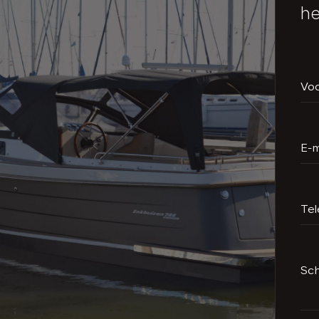
he
Vo
E-m
Te
Sch