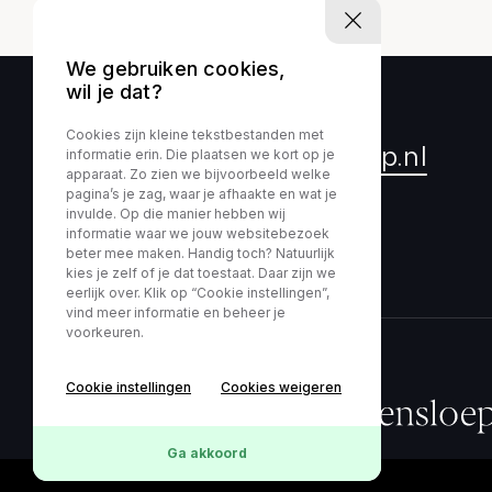
We gebruiken cookies,
wil je dat?
Cookies zijn kleine tekstbestanden met
info@enkhuizensloep.nl
informatie erin. Die plaatsen we kort op je
apparaat. Zo zien we bijvoorbeeld welke
pagina’s je zag, waar je afhaakte en wat je
+31 (0)228 32 13 85
invulde. Op die manier hebben wij
informatie waar we jouw websitebezoek
beter mee maken. Handig toch? Natuurlijk
kies je zelf of je dat toestaat. Daar zijn we
eerlijk over. Klik op “Cookie instellingen”,
vind meer informatie en beheer je
voorkeuren.
Cookie instellingen
Cookies weigeren
Ga akkoord