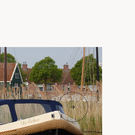
dellen
Aanbod
Contact
Home
Modellen
Aanbod
Diensten
Over ons
Contact