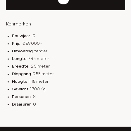
Kenmerken
Bouwjaar
0
Prijs
€ 89.000,-
Uitvoering
tender
Lengte
7.44 meter
Breedte
2.5 meter
Diepgang
0.55 meter
Hoogte
1.15 meter
Gewicht
1700 Kg
Personen
8
Draai uren
0