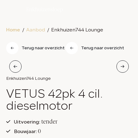
Home
Home
Aanbod
Enkhuizen744 Lounge
Modellen
Terug naar overzicht
Terug naar overzicht
Aanbod
Diensten
Enkhuizen744 Lounge
Over ons
VETUS 42pk 4 cil.
Contact
dieselmotor
tender
Uitvoering:
0
Bouwjaar: