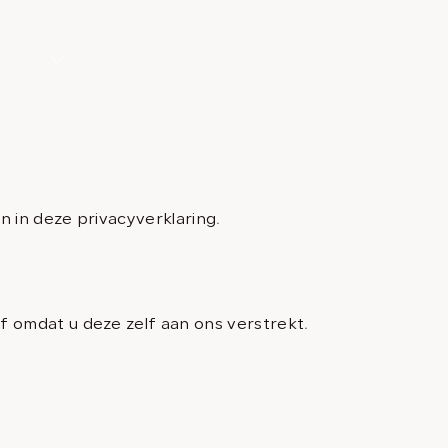
dellen
Aanbod
Contact
Home
Modellen
 in deze privacyverklaring.
Aanbod
Diensten
Over ons
omdat u deze zelf aan ons verstrekt.
Contact