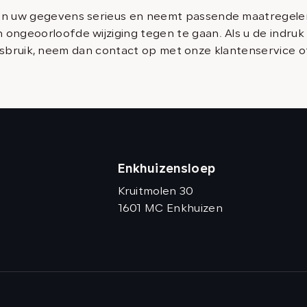
 uw gegevens serieus en neemt passende maatregelen 
ngeoorloofde wijziging tegen te gaan. Als u de indruk
 misbruik, neem dan contact op met onze klantenservice o
Enkhuizensloep
Kruitmolen 30
1601 MC Enkhuizen