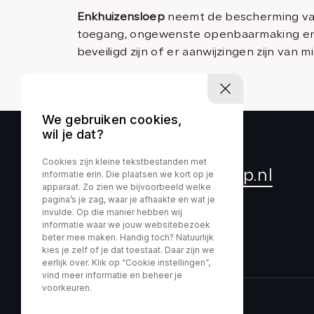
Enkhuizensloep
neemt de bescherming van
toegang, ongewenste openbaarmaking en o
beveiligd zijn of er aanwijzingen zijn van
We gebruiken cookies,
wil je dat?
Cookies zijn kleine tekstbestanden met
info@enkhuizensloep.nl
informatie erin. Die plaatsen we kort op je
apparaat. Zo zien we bijvoorbeeld welke
pagina’s je zag, waar je afhaakte en wat je
+31 (0)228 32 13 85
invulde. Op die manier hebben wij
informatie waar we jouw websitebezoek
beter mee maken. Handig toch? Natuurlijk
kies je zelf of je dat toestaat. Daar zijn we
eerlijk over. Klik op “Cookie instellingen”,
vind meer informatie en beheer je
voorkeuren.