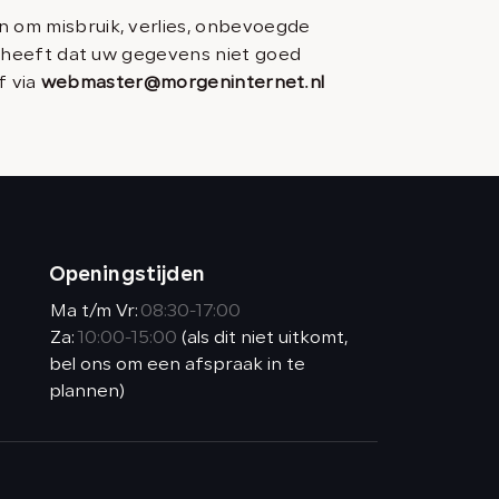
om misbruik, verlies, onbevoegde
 heeft dat uw gegevens niet goed
f via
webmaster@morgeninternet.nl
Openingstijden
Ma t/m Vr:
08:30-17:00
Za:
10:00-15:00
(als dit niet uitkomt,
bel ons om een afspraak in te
plannen)